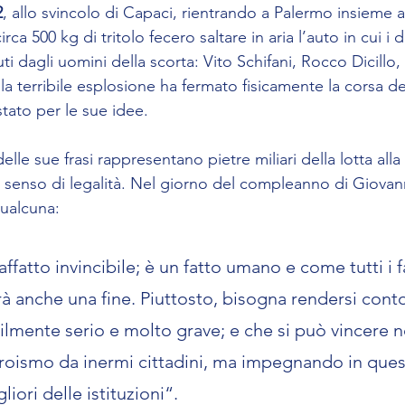
2
, allo svincolo di Capaci, rientrando a Palermo insieme a
rca 500 kg di tritolo fecero saltare in aria l’auto in cui i 
i dagli uomini della scorta: Vito Schifani, Rocco Dicillo,
a terribile esplosione ha fermato fisicamente la corsa de
tato per le sue idee. 
le sue frasi rappresentano pietre miliari della lotta alla m
ro senso di legalità. Nel giorno del compleanno di Giovan
ualcuna:
ffatto invincibile; è un fatto umano e come tutti i f
vrà anche una fine. Piuttosto, bisogna rendersi cont
lmente serio e molto grave; e che si può vincere n
roismo da inermi cittadini, ma impegnando in quest
liori delle istituzioni“.