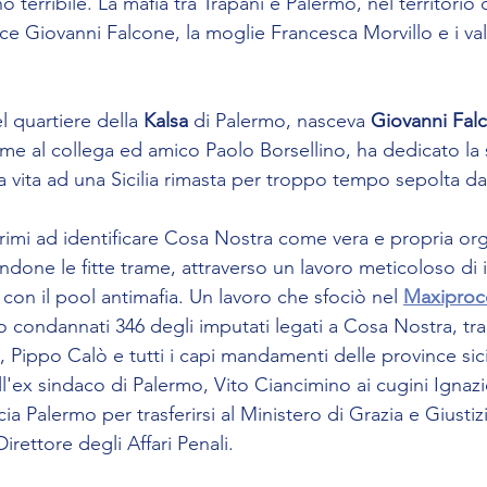
o terribile. La mafia tra Trapani e Palermo, nel territorio 
udice Giovanni Falcone, la moglie Francesca Morvillo e i va
el quartiere della 
Kalsa
 di Palermo, nasceva 
Giovanni Fal
me al collega ed amico Paolo Borsellino, ha dedicato la s
a vita ad una Sicilia rimasta per troppo tempo sepolta da t
rimi ad identificare Cosa Nostra come vera e propria or
done le fitte trame, attraverso un lavoro meticoloso di 
con il pool antimafia. Un lavoro che sfociò nel 
Maxiproc
o condannati 346 degli imputati legati a Cosa Nostra, tra 
 Pippo Calò e tutti i capi mandamenti delle province sici
all'ex sindaco di Palermo, Vito Ciancimino ai cugini Ignaz
ia Palermo per trasferirsi al Ministero di Grazia e Giustiz
irettore degli Affari Penali.