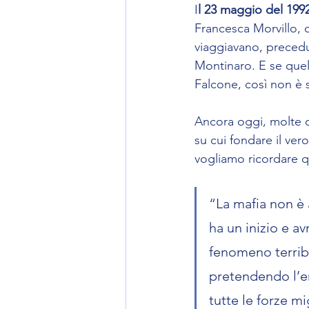
I
l 23 maggio del 199
Francesca Morvillo, ci
viaggiavano, precedut
Montinaro. E se quell
Falcone, così non è s
Ancora oggi, molte del
su cui fondare il ve
vogliamo ricordare q
“La mafia non è a
ha un inizio e a
fenomeno terribi
pretendendo l’e
tutte le forze mig