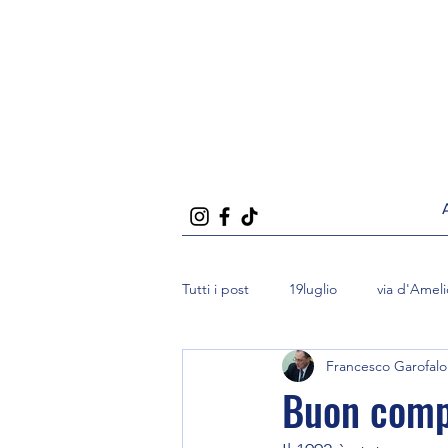
Tutti i post
19luglio
via d'Ameli
Francesco Garofalo
Buon comp