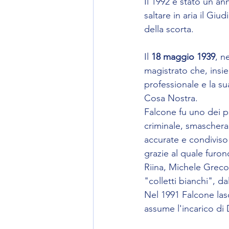
Il 1992 è stato un ann
saltare in aria il Gi
della scorta.
Il 
18 maggio 1939
, n
magistrato che, insie
professionale e la su
Cosa Nostra. 
Falcone fu uno dei p
criminale, smascheran
accurate e condiviso 
grazie al quale furon
Riina, Michele Greco,
"colletti bianchi", d
Nel 1991 Falcone lasc
assume l'incarico di D