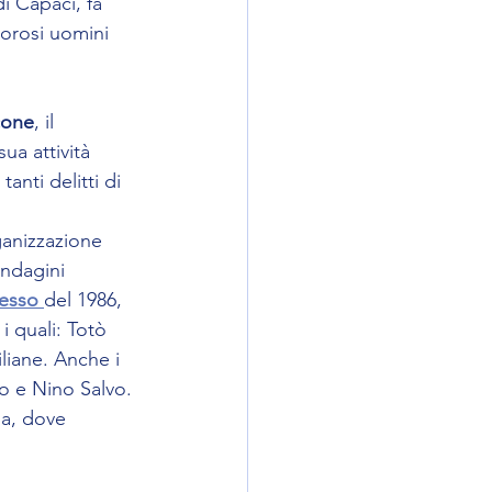
di Capaci, fa 
lorosi uomini 
cone
, il 
ua attività 
anti delitti di 
ganizzazione 
indagini 
esso
del 1986, 
i quali: Totò 
liane. Anche i 
io e Nino Salvo. 
ia, dove 