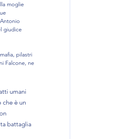
lla moglie 
due 
 Antonio 
l giudice 
afia, pilastri 
ni Falcone, ne 
atti umani 
o che è un 
on 
a battaglia 